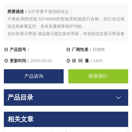
简要描述：
DJY等离子清洗机特点：
可靠的系统性能 DJY400A的智能系统能进行自检；实行全过程
状态和参量监控；具有多重报警保护功能。
友好的显示界面 液晶显示图文操作界面，丰富的信息显示和设备
工作参量设置，使用灵活、操作方便。
灵活的控制方式 可实现主机面板控制或外部的近、远程控制；可
产品型号：
厂商性质：
经销商
实现人工控制或自动化在线控制方式(加编码器)。
更新时间：
2025-03-01
访 问 量：
1443
产品咨询
联系我们
产品目录
相关文章