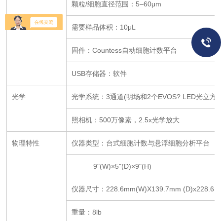
颗粒
/
细胞直径范围：
5
–
60
μ
m
需要样品体积：
10
μ
L
固件：
Countess
自动细胞计数平台
USB
存储器：软件
光学
光学系统：
3
通道
(
明场和
2
个
EVOS? LED
光立方
照相机：
500
万像素，
2.5x
光学放大
物理特性
仪器类型：台式细胞计数与悬浮细胞分析平台
9"(W)
×
5
"(D)
×
9"(H)
仪器尺寸：
228.6mm(W)X139.7mm (D)x228.6 
重量：
8lb