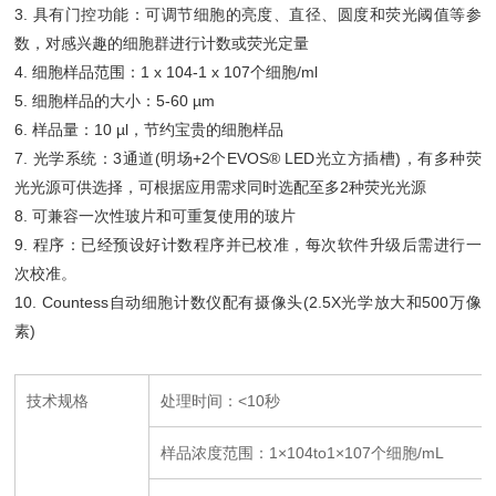
3. 具有门控功能：可调节细胞的亮度、直径、圆度和荧光阈值等参
数，对感兴趣的细胞群进行计数或荧光定量
4. 细胞样品范围：1 x 104-1 x 107个细胞/ml
5. 细胞样品的大小：5-60 µm
6. 样品量：10 µl，节约宝贵的细胞样品
7. 光学系统：3通道(明场+2个EVOS® LED光立方插槽)，有多种荧
光光源可供选择，可根据应用需求同时选配至多2种荧光光源
8. 可兼容一次性玻片和可重复使用的玻片
9. 程序：已经预设好计数程序并已校准，每次软件升级后需进行一
次校准。
10. Countess自动细胞计数仪配有摄像头(2.5X光学放大和500万像
素)
技术规格
处理时间：
<10
秒
样品浓度范围：
1
×
104to1
×
107
个细胞
/mL