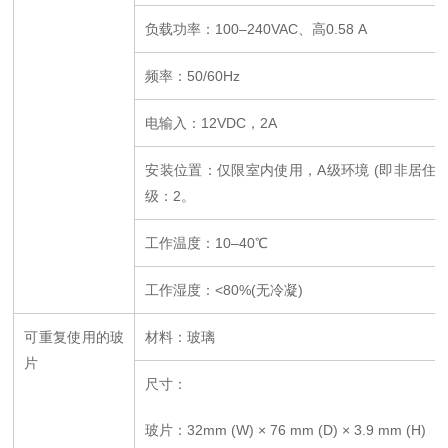
负载功率：
100
–
240VAC
、高
0.58 A
频率：
50/60Hz
电输入：
12VDC
，
2A
安装位置：仅限室内使用，
A
级环境
(
即非居住
级：
2
。
工作温度：
10
–
40℃
工作湿度：
<80%(
无冷凝
)
可重复使用的玻
材料：玻璃
片
尺寸：
玻片：
32mm (W)
×
76 mm (D)
×
3.9 mm (H)