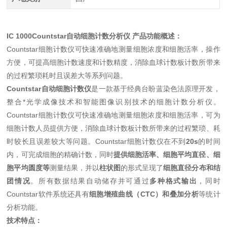
IC 1000Countstar自动细胞计数分析仪
产品功能概述：
Countstar细胞计数仪可快速准确地测量细胞浓度和细胞活率，操作
方便，可提高细胞计数速度和计数精度，消除血球计数板计数所带来
的过程繁琐耗时且误差大等系列问题。
Countstar
自动细胞计数仪
是一款基于经典台盼蓝染色法原理开发，
整合*光学成像技术和智能图像识别技术的细胞计数分析仪。
Countstar细胞计数仪可快速准确地测量细胞浓度和细胞活率，可为
细胞计数人员提供方便，消除血球计数板计数所带来的过程繁琐、耗
时较长且误差较大等问题。Countstar细胞计数仪在不到
20s
的时间
内，可完成细胞的精确计数，同时
提供细胞活率、细胞平均直径、细
胞平均圆度等
测量结果，并以
柱状图
的形式呈现了
细胞直径分布和结
团情况
。所有数据结果自动储存并可通过
多种格式输出
，同时
Countstar软件系统还具有
细胞增殖曲线（CTC）和叠加分析
等统计
分析功能。
技术特点：