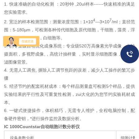
1.
快速准确的自动化检测
：
20
秒钟
,20ul
样本
------
快速精准的满足
您实验需求。
4
7
2.
宽泛的样本检测范围：测量浓度范围：
1
×
10
—3
×
10
/ml
；直径范
围：
5-180µm
，可检测各种传代细胞及原代细胞，干细胞，藻类，浮
游生物，酵母细胞，白细胞等。
3.
的专业级自动优化成像系统：专业级
520
万高像素光学成像，大拍
摄面积，多视野成像
,
，高统计抽样量
，实时显示细胞图像，自动过
滤图像背景。
4.
无需人工调焦
,
摒除人工调节焦距的误差，减少人工操作的繁冗步
骤
5.
经济节约的配套耗材成本：每个样品测量盘可检测
5
个样品，提供
实验结果的平行性及可重复性检测，zui大化的为您节约实验耗材成
本。
6.
一键式便捷操作，体积精巧，无需专人维护，全程电脑控制，配
备硬件密钥，*进行操作监控及数据分析。
IC 1000Countstar自动细胞计数分析仪
设备参数分析
细胞计数