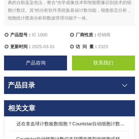
典的台盼蓝染色法，整合*光学成像技术和智能图像识别技术的细
胞计数仪。其*的分析软件系统集基础计数功能，细胞形态分析，
细胞统计图表分析和数据管理功能于一体。
产品型号：
IC 1000
厂商性质：
经销商
更新时间：
2025-03-01
访 问 量：
2323
产品咨询
联系我们
产品目录
相关文章
还在拿血球计数板数细胞？Countstar自动细胞计数仪，秒出活率告别人眼误差！
Countstar自动细胞计数仪支持哪些类型的细胞或样本的计数？