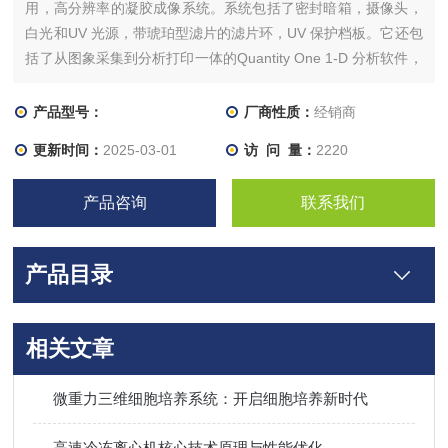
用，高分辨率的凝胶成像系统。系统包括了密封暗箱，摄像头，
白光和UV 光源，带琥珀型滤片的滤片环，UV 保护档板。它还包
括了从图象采集到分析打印一体的Quantity One 1-D 分析软件，
以及无安装数量限制的QuantityOne Basic 软件。
产品型号：
厂商性质：
经销商
更新时间：
2025-03-01
访 问 量：
2220
产品咨询
联系我们
产品目录
相关文章
微重力三维细胞培养系统：开启细胞培养新时代
高速冷冻离心机核心技术原理与性能优化