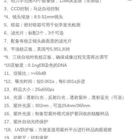
2、动力学范围>3个数量级，12bit灰度级（非插值）
3、CCD控制：马达自动控制
*4、镜头缩放：8.5-51mm镜头
5、暗箱：密封暗箱可用于化学发光检测
6、滤光片：标配2个，3个可选
7、配备有校正镜头曲面度的滤光片
8、平场校正板，美国号5,951,838
*9、三块自动对焦校正板，确保成像过程无需再次调节
*10灵敏度：0.1ngEB染色的DNA
11、信噪比：>=56dB
*12、曝光时间：短0.001s，每0.001s步进
13、样品大小：25x650px
14、光源：透射白光，反射白光，透射紫外，透射蓝光（可选）
15、紫外光源：302nm，可选254nm/365nm
16、紫外光源：制备型紫外模式保护要回收的核酸样品
17、紫外自动光闭保护
*18、UV防护板：方便直接用紫外平台进行样品肉眼观察
19、切胶尺：切割凝胶