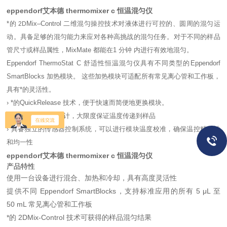
eppendorf艾本德 thermomixer c 恒温混匀仪
*的
Mix–Control 二维混匀操控技术对液体进行可控的、圆周的混匀运
2D
动。具备足够的混匀能力来应对各种高挑战的混匀任务。对于不同的样品
管尺寸或样品属性，MixMate 都能在1 分钟 内进行有效地混匀。
Eppendorf ThermoStat C 舒适性恒温混匀仪具有不同类型的Eppendorf
SmartBlocks 加热模块。 这些加热模块可适配所有常见离心管和工作板，
具有*的灵活性。
› *的QuickRelease 技术，便于快速而简便地更换模块。
› 优化的加热模块设计，大限度保证温度传递到样品
› 具备独立的传感器控制系统，可以进行模块温度校准，确保温控精确性
和均一性
eppendorf艾本德 thermomixer c 恒温混匀仪
产品特性
使用一台设备进行混合、加热和冷却，具有高度灵活性
提供不同 Eppendorf SmartBlocks，支持标准应用的所有 5 μL 至
50 mL 常见离心管和工作板
*的 2DMix-Control 技术可获得的样品混匀结果