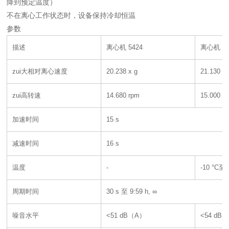
降到预定温度）
不在离心工作状态时，设备保持冷却恒温
参数
描述
离心机 5424
离心机 54
zui大相对离心速度
20.238 x g
21.130 x 
zui高转速
14.680 rpm
15.000 r
加速时间
15 s
减速时间
16 s
温度
-
-10 °C至 
周期时间
30 s 至 9:59 h, ∞
噪音水平
<51 dB（A）
<54 dB