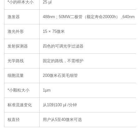
*小的样本大小
25 µl
激发器
488nm ; 50MW二极管（额定寿命20000h） ,640nm
激光外形
15 × 75微米
发射探测器
四色的可调光学过滤器
光学路线
固定的路线，不需维护
细胞流量
200微米石英毛细管
*小颗粒大小
1µm
标准流速变化
从10到100 µl /分钟
核直径
用户从5至40微米可选