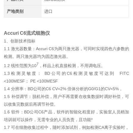
产地类别
进口
Accuri C6流式细胞仪
1、创新技术指标
1.1
激光器数量：Accuri C6为两只激光器，可同时实现四色六参数的
检测。两只激光器均为固态激光器。
7
1.2
线性范围为10
，样品上机直接检测，不用调电压。
1.3
检测灵敏度： BD公司的C6检测灵敏度可达到
FITC
<100MESF
； PE <100MESF
1.4
分辨率：
BD
公司的C6
CV<2%
倍体分析的G0/G1的CV<5%，
1.5
补偿调节：脱机补偿，用户不再需要在收集数据时调好补偿，可
以收集完数据后再调节补偿。
1.6
软件：BD公司C6产品，软件的智能化程度好，实验室人员稍加
培训就可以操作，无需专业的人员负责，且功能*
1.7
可在细胞收集过程中，随时添加试剂，例如检测CA离子实验时，