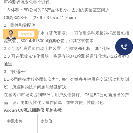
可检测钙流变化整个过程。
1.8
体积
：
BD
公司的
C6
产品体积小
，
占用的实验室空间少
C6
高
X
款
X
长：
(27.9 x 37.5 x 41.9 cm)
2、附件和零配件
2.1
BD C6
：去离子水（替代鞘液），可使用多种规格的样品管包括
流式管、500ul和1500ul的离心管，和其它试管等
2.2
可选配高通量自动上样装置，可检测96孔板、384孔板
2.3
可选配荧光转化模块，将原有的3+1检测通道转化为2+2或者4+0
通道
3、*性适应性
BD
公司的技术服务团队实力*，每年会举办各种用户交流活动和培训
班，所遇到的技术问题能够及解决
在国内和市场均占到85%，用户反馈良好。C6是BD公司新推出的产
品，设计更加人性化，操作简单，维护方便，性能出色
Accuri C6流式细胞仪
规格参数
参数名称
参数值