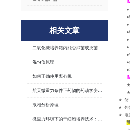
I
●
●
●
相关文章
●
●
●
二氧化碳培养箱内能否抑菌或灭菌
●
混匀仪原理
●
●
如何正确使用离心机
I
★
航天微重力条件下药物的药动学变化研究进展
★
储
液相分析原理
★
外
★
电
微重力环境下的干细胞培养技术：研究进展与未来展望！