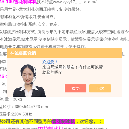
MS-100雪花制冰机
技术特点www.kyxy17。。ｃｏｍ/
采用世界
--
意大利扎努西压缩机，制冷效果好。
纯铜冰桶
,
不锈钢冰刀
,
安全可靠。
微电脑自动控制系统
,
安全、稳定。
双螺旋挤压制冰方式
,
所制冰形为不定形颗粒状冰
,
能渗入较窄空间
,
迅速冷
有冰满显示
,
缺水显示
,
制冷剂缺少显示，故障警告显示等保护性停机功能
电源开关和功能指示灯置于机器前部，便于操作。
主要零部件，如分水管和水槽的拆卸，不需任何工具，方便维修、清洗。
创新的拉门式设计，方便维护，省时、省力。
欢迎您！
来自局域网的朋友！有什么可以帮
不锈钢外外壳饰以银灰色
ABS
工程塑料，造型幽雅、经久耐用。
助您的吗？
MS-100雪花制冰机
技术参数
 冰 形:颗粒状碎冰
★
制
冰
量：
100kg/24h
冰
量：
30kg
型尺寸：
380×544×723 mm
源要求
:220V 50Hz
我公司还有其他不同型号的
雪花制冰机
，欢迎您。：