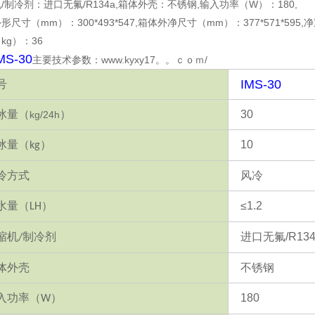
/制冷剂：进口无氟/R134a,箱体外壳：不锈钢,输入功率（W）：180,
形尺寸（mm）：300*493*547,箱体外净尺寸（mm）：377*571*595,
kg）：36
MS-30
主要技术参数：www.kyxy17。。ｃｏｍ/
IMS-30
号
冰量
（
）
30
kg/24h
冰量
（
）
10
kg
冷方式
风冷
水量
（
）
≤
1.2
LH
缩机
制冷剂
进口无氟
/R13
/
体外壳
不锈钢
入功率
（
）
180
W