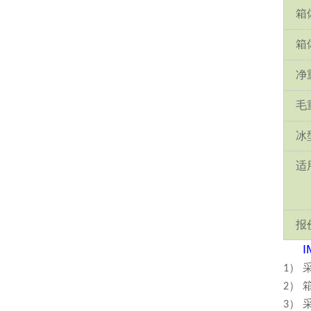
箱
箱
净
毛
冰
适
报
I
1）
2）
3）