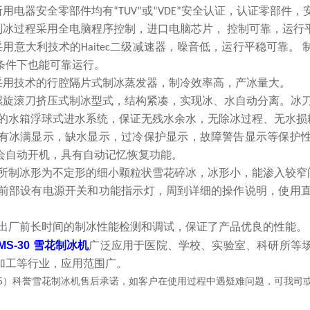
 所用电器安全零部件均有“TUV”或“VDE”安全认证，认证零部件
 制冰过程采用全电脑程序控制，进口电脑芯片， 控制可靠，运行
 采用意大利技术的Haitec二级减速器，噪音低，运行平稳可靠
条件下也能可靠运行。
 采用技术的行腔隔片式制冰蒸发器，制冷效率高，产冰量大。
 螺旋滚刀挤压式制冰型式，结构紧凑，实现冰、水自动分离。冰
 *的水箱浮球式进水系统，保证无残水余水，无除冰过程、无水
） 有冰满显示，缺水显示，过冷保护显示，故障警告显示等保护
会自动开机，具有自动记忆恢复功能。
） 所制冰形为不定形的细小颗粒状雪花碎冰，冰形小，能渗入较
） 前部设有电源开关和功能指示灯，周到详细的操作说明，使用
） 出厂前长时间的制冰性能检测和调试，保证了产品优良的性能。
IMS-30 雪花制冰机
广泛应用于医院、学校、实验室、科研所等
加工等行业，应用范围广。
5
）科誉雪花制冰机售后承诺，如客户在使用过程中遇疑难问题，可我司