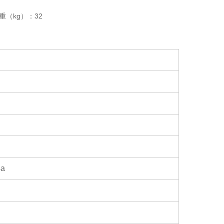
净重（kg）：32
4a