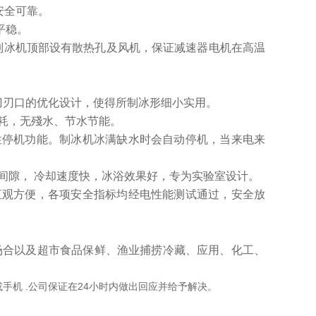
，安全可靠。
平稳。
。 制冰机顶部设有散热孔及风机，保证减速器电机在高温
刀刃口的优化设计，使得所制冰形细小实用。
损耗，无殘水、节水节能。
性停机功能。制冰机冰满缺水时会自动停机，当来电来
窄间隙， 冷却速度快，冰浴效果好，专为实验室设计。
直观方便，各项安全指标均经电性能测试通过，安全放
场合以及超市食品保鲜、渔业捕捞冷藏、应用、化工、
或手机
.
公司保证在
24
小时内做出回应并给予解决。