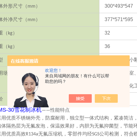
体外形尺寸
（
）
300*493*547
mm
体外净尺寸
（
）
377*571*595
mm
重
（
）
32
kg
重
（
）
36
kg
型
不规则的细小
欢迎您！
用场合
大学、实验室
来自局域网的朋友！有什么可以帮
助您的吗？
单位、制药化
价
9800
元
MS-30
雪花制冰机
——性能特点
 采用优质不锈钢外壳，防腐耐用，独立型一体式结构，紧凑简洁
 箱体隔热层为无氟发泡，保温效果好，内胆为无氟抑菌型，节能
 采用优质高效R134a无氟压缩机，零部件均经SGS公司检测，符合