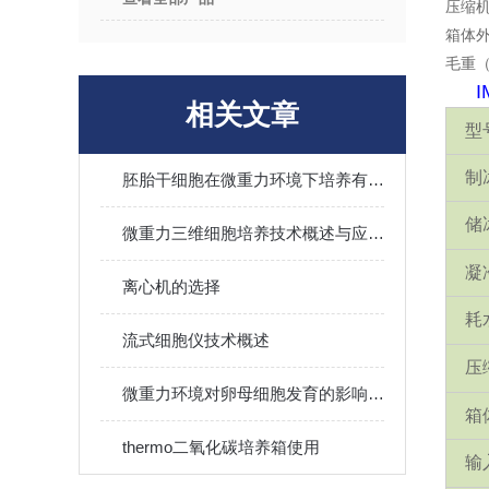
压缩机
箱体外
毛重（
I
相关文章
型
制
胚胎干细胞在微重力环境下培养有哪些方面的影响
储
微重力三维细胞培养技术概述与应用价值
凝
离心机的选择
耗
流式细胞仪技术概述
压
微重力环境对卵母细胞发育的影响：挑战与突破
箱
thermo二氧化碳培养箱使用
输