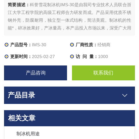
简要描述：
科誉雪花制冰机IMS-30是由我司专业技术人员联合浙
江大学工程学院的高级工程师合力研发而成。产品采用优质不锈
钢外壳，防腐耐用，独立型一体式结构，简洁美观。制冰机的性
能*，碎冰效果好，产冰量高，本产品投入市场以来，深受广大用
户的信赖，产冰量从20L/24h-300L/h都有相应的型号，可以满足
不同客户的需求。
产品型号：
IMS-30
厂商性质：
经销商
更新时间：
2025-02-27
访 问 量：
1000
产品咨询
联系我们
产品目录
相关文章
制冰机用途