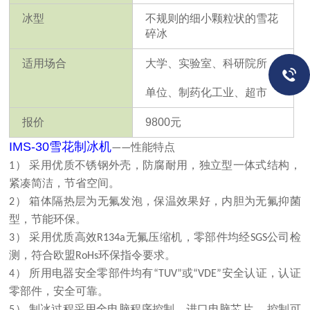
冰型
不规则的细小颗粒状的雪花
碎冰
适用场合
大学、实验室、科研院所
单位、制药化工业、超市
报价
9800
元
IMS-30
雪花制冰机
——性能特点
1） 采用优质不锈钢外壳，防腐耐用，独立型一体式结构，
紧凑简洁，节省空间。
2） 箱体隔热层为无氟发泡，保温效果好，内胆为无氟抑菌
型，节能环保。
3） 采用优质高效R134a无氟压缩机，零部件均经SGS公司检
测，符合欧盟RoHs环保指令要求。
4） 所用电器安全零部件均有“TUV”或“VDE”安全认证，认证
零部件，安全可靠。