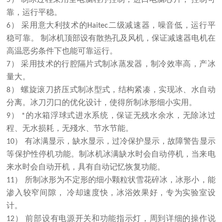
5） 制冰过程采用全电脑程序控制，进口电脑芯片， 控制可
靠，运行平稳。
6） 采用意大利技术的Haitec二级减速器，噪音低，运行平
稳可靠。 制冰机顶部设有散热孔及风机，保证减速器电机在
高温恶劣条件下也能可靠运行。
7） 采用技术的行腔隔片式制冰蒸发器，制冷效率高，产冰
量大。
8） 螺旋滚刀挤压式制冰型式，结构紧凑，实现冰、水自动
分离。冰刀刃口的优化设计，使得所制冰形细小实用。
9） *的水箱浮球式进水系统，保证无残水余水，无除冰过
程、无水损耗，无殘水、节水节能。
10） 有冰满显示，缺水显示，过冷保护显示，故障警告显示
等保护性停机功能。制冰机冰满缺水时会自动停机，当来电
来水时会自动开机，具有自动记忆恢复功能。
11） 所制冰形为不定形的细小颗粒状雪花碎冰，冰形小，能
渗入较窄间隙， 冷却速度快，冰浴效果好，专为实验室设
计。
12） 前部设有电源开关和功能指示灯，周到详细的操作说