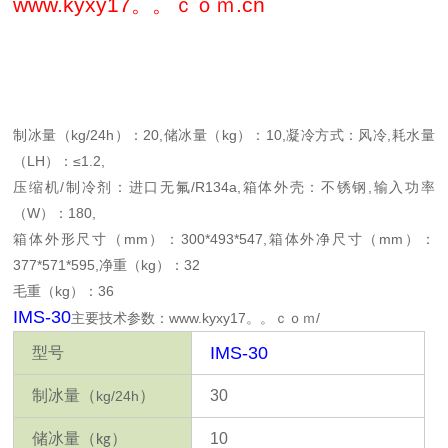
www.kyxy17。。ｃｏｍ.cn
制冰量（kg/24h）：20,储冰量（kg）：10,凝冷方式：风冷,耗水量
（LH）：≤1.2,
压缩机/制冷剂：进口无氟/R134a,箱体外壳：不锈钢,输入功率
（W）：180,
箱体外形尺寸（mm）：300*493*547,箱体外净尺寸（mm）：
377*571*595,净重（kg）：32
毛重（kg）：36
IMS-30
主要技术参数：www.kyxy17。。ｃｏｍ/
IMS-30
型号
制冰量
（
）
30
kg/24h
储冰量
（
）
10
kg