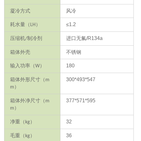
凝冷方式
风冷
耗水量
（
）
≤
1.2
LH
压缩机
制冷剂
进口无氟
/R134a
/
箱体外壳
不锈钢
输入功率
（
）
180
W
箱体外形尺寸
（
300*493*547
m
）
m
箱体外净尺寸
（
377*571*595
m
）
m
净重
（
）
32
kg
毛重
（
）
36
kg