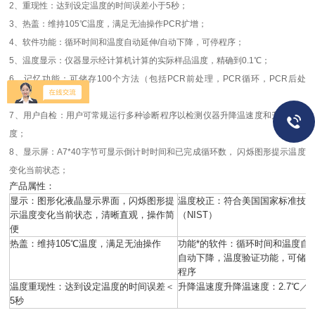
2、重现性：达到设定温度的时间误差小于5秒；
3、热盖：维持105℃温度，满足无油操作PCR扩增；
4、软件功能：循环时间和温度自动延伸/自动下降，可停程序；
5、温度显示：仪器显示经计算机计算的实际样品温度，精确到0.1℃；
6、记忆功能：可储存100个方法（包括PCR前处理，PCR循环，PCR后处
理）；
7、用户自检：用户可常规运行多种诊断程序以检测仪器升降温速度和升降温精
度；
8、显示屏：A7*40字节可显示倒计时时间和已完成循环数， 闪烁图形提示温度
变化当前状态；
产品属性：
显示：图形化液晶显示界面，闪烁图形提
温度校正：符合美国国家标准技
示温度变化当前状态，清晰直观，操作简
（NIST）
便
热盖：维持105℃温度，满足无油操作
功能*的软件：循环时间和温度自动
自动下降，温度验证功能，可储存1
程序
温度重现性：达到设定温度的时间误差＜
升降温速度升降温速度：2.7℃／
5秒