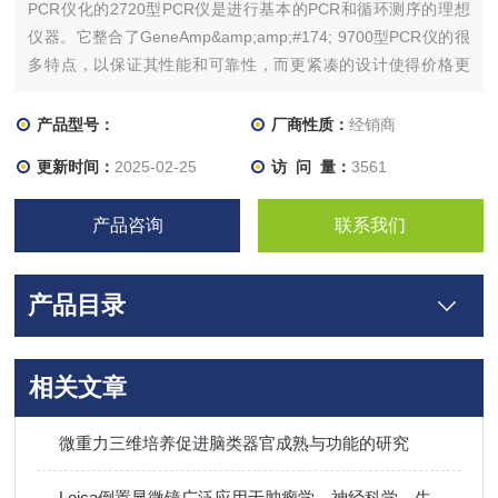
PCR仪化的2720型PCR仪是进行基本的PCR和循环测序的理想
仪器。它整合了GeneAmp&amp;amp;#174; 9700型PCR仪的很
多特点，以保证其性能和可靠性，而更紧凑的设计使得价格更
低。紧凑的设计节省实验台空间精确均衡的加热和冷却直观的图
形界面性能可靠，性价比高
产品型号：
厂商性质：
经销商
更新时间：
2025-02-25
访 问 量：
3561
产品咨询
联系我们
产品目录
相关文章
微重⼒三维培养促进脑类器官成熟与功能的研究
Leica倒置显微镜广泛应用于肿瘤学、神经科学、生物材料学等领域的研究中