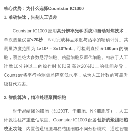
核心优势：为什么选择Countstar IC1000
1. 准确快速，告别人工误差
Countstar IC1000 应用
高分辨率光学系统
和
自动对焦技术
，
单次测量仅需
<20秒
，即可完成样品浓度与活率的精确计算。其
测量浓度范围为
1×10⁴ – 3×10⁷/mL
，可检测直径
5-180μm
的细
胞，覆盖绝大多数悬浮细胞、贴壁细胞及原代细胞。相较于人工
计数10分钟以上的操作时长以及高达20%以上的批间差异，
Countstar将平行检测偏差降至低水平，成为人工计数的可靠升
级替代方案。
2. 智能算法，精准处理聚团细胞
对于易结团的细胞（如293T、干细胞、NK细胞等），人工
计数往往严重低估浓度。Countstar IC1000 配备
创新的聚团细胞
校正功能
，内置普通细胞与易结团细胞不同分析模式，通过智能