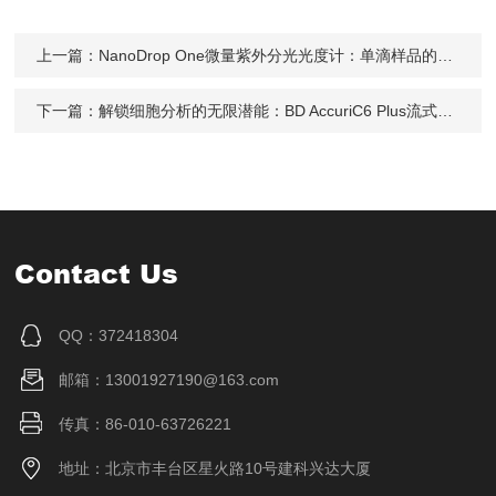
上一篇：
NanoDrop One微量紫外分光光度计：单滴样品的高精度核酸与蛋白定量分析平台
下一篇：
解锁细胞分析的无限潜能：BD AccuriC6 Plus流式细胞仪选购指南
Contact Us
QQ：372418304
邮箱：13001927190@163.com
传真：86-010-63726221
地址：北京市丰台区星火路10号建科兴达大厦