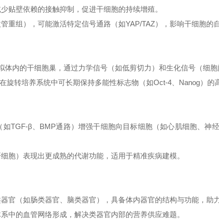
，减少贴壁依赖的接触抑制，促进干细胞的持续增殖。
如微管重组），可能激活特定信号通路（如YAP/TAZ），影响干细胞
环境可模拟体内的干细胞巢，通过力学信号（如低剪切力）和生化信号（
）在旋转培养系统中可长期保持多能性标志物（如Oct-4、Nanog）的
路（如TGF-β、BMP通路）增强干细胞向目标细胞（如心肌细胞、
（如肝细胞）表现出更成熟的代谢功能，适用于精准疾病建模。
形成类器官（如肠类器官、脑类器官），具备体内器官的结构与功能，
培养体系中的血管网络形成，解决类器官内部的营养供应难题。